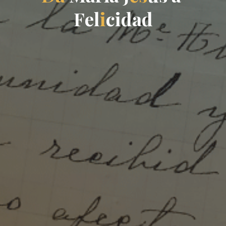
F
e
l
i
c
i
d
a
d