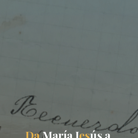
D
a
M
a
r
í
a
J
e
s
ú
s
a