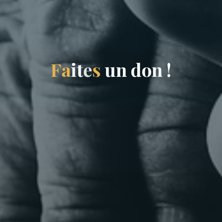
F
a
i
t
e
s
u
n
d
o
n
!