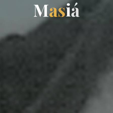
M
a
s
i
á