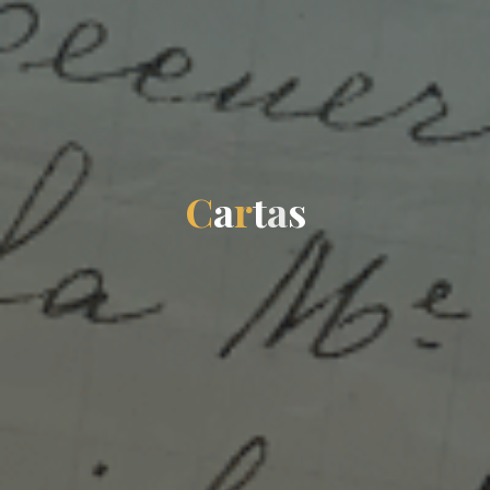
C
a
r
t
a
s