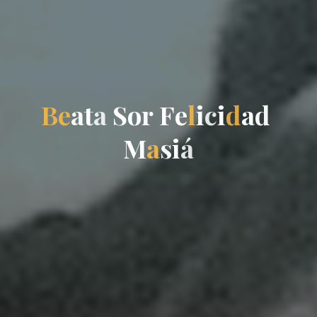
B
e
a
t
a
S
o
r
F
e
l
i
c
i
d
a
d
M
a
s
i
á