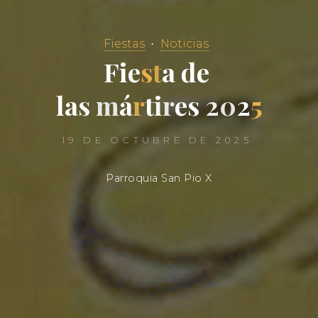
Fiestas
Noticias
F
i
e
s
t
a
d
e
l
a
s
m
á
r
t
i
r
e
s
2
0
2
5
19 DE OCTUBRE DE 2025
Parroquia San Pio X