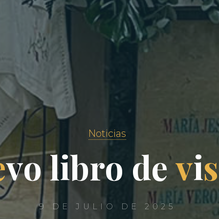
Noticias
e
v
o
o
l
i
b
r
r
o
o
d
e
v
i
s
9 DE JULIO DE 2025