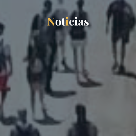
N
o
t
i
c
i
a
s